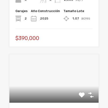
Garajes
Año Construcción
Tamaño Lote
acres
2
2025
1.07
$390,000