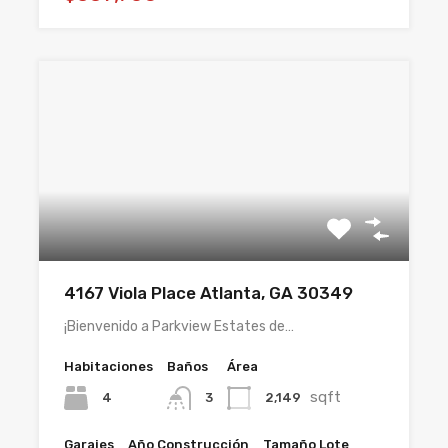
4167 Viola Place Atlanta, GA 30349
¡Bienvenido a Parkview Estates de…
Habitaciones
Baños
Área
sqft
4
2,149
3
Garajes
Año Construcción
Tamaño Lote