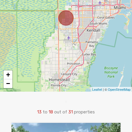
+
−
Leaflet
| ©
OpenStreetMap
13
to
18
out of
31
properties