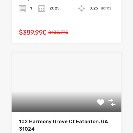
acres
1
2025
0.25
$389,990
$433,775
102 Harmony Grove Ct Eatonton, GA
31024