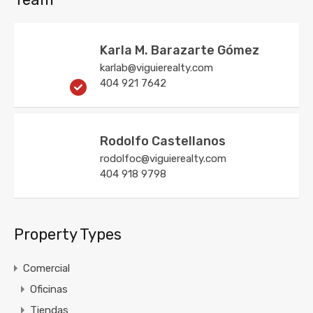
Karla M. Barazarte Gómez
karlab@viguierealty.com
404 921 7642
Rodolfo Castellanos
rodolfoc@viguierealty.com
404 918 9798
Property Types
Comercial
Oficinas
Tiendas