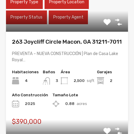
Property Type
Property Location
Property Status
Property Agent
263 Joycliff Circle Macon, GA 31211-7011
PREVENTA – NUEVA CONSTRUCCIÓN | Plan de Casa Lake
Royal…
Habitaciones
Baños
Área
Garajes
4
2,500
sqft
2
3
Año Construcción
Tamaño Lote
2025
0.88
acres
$390,000