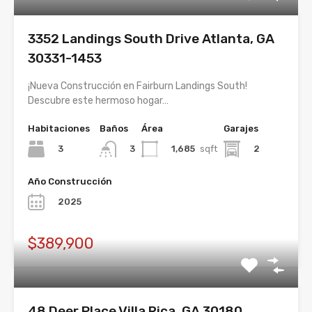
3352 Landings South Drive Atlanta, GA
30331-1453
¡Nueva Construcción en Fairburn Landings South!
Descubre este hermoso hogar…
Habitaciones
Baños
Área
Garajes
3
1,685
sqft
2
3
Año Construcción
2025
$389,900
48 Deer Place Villa Rica, GA 30180