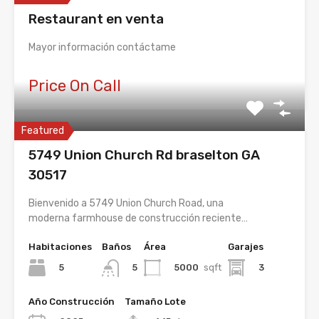
Restaurant en venta
Mayor información contáctame
Price On Call
Featured
5749 Union Church Rd braselton GA
30517
Bienvenido a 5749 Union Church Road, una
moderna farmhouse de construcción reciente…
Habitaciones
Baños
Área
Garajes
5
5000
sqft
3
5
Año Construcción
Tamaño Lote