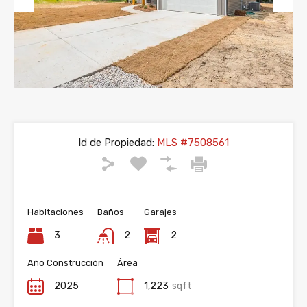
Previous
Next
Id de Propiedad:
MLS #7508561
Habitaciones
Baños
Garajes
3
2
2
Año Construcción
Área
2025
1,223
sqft