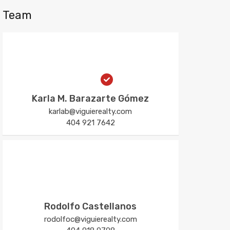
Team
Karla M. Barazarte Gómez
karlab@viguierealty.com
404 921 7642
Rodolfo Castellanos
rodolfoc@viguierealty.com