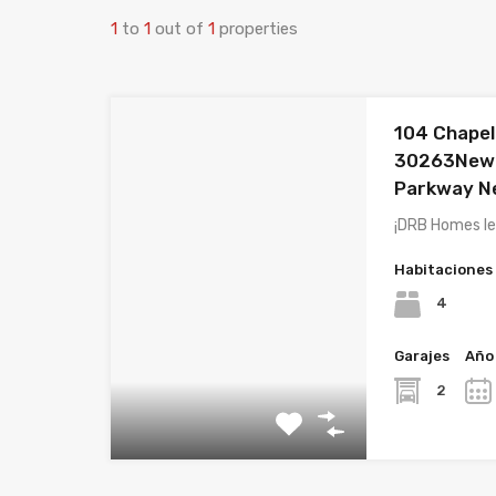
1
to
1
out of
1
properties
104 Chapel
30263Newn
Parkway N
¡DRB Homes le
Habitaciones
4
Garajes
Año
2